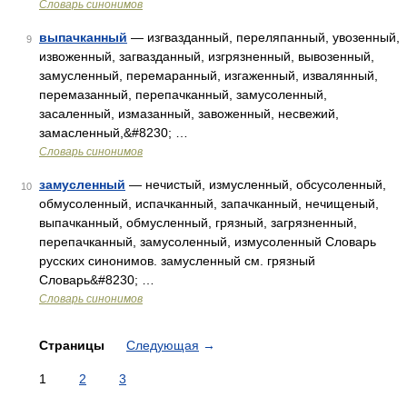
Словарь синонимов
выпачканный
— изгвазданный, переляпанный, увозенный,
9
извоженный, загвазданный, изгрязненный, вывозенный,
замусленный, перемаранный, изгаженный, извалянный,
перемазанный, перепачканный, замусоленный,
засаленный, измазанный, завоженный, несвежий,
замасленный,&#8230; …
Словарь синонимов
замусленный
— нечистый, измусленный, обсусоленный,
10
обмусоленный, испачканный, запачканный, нечищеный,
выпачканный, обмусленный, грязный, загрязненный,
перепачканный, замусоленный, измусоленный Словарь
русских синонимов. замусленный см. грязный
Словарь&#8230; …
Словарь синонимов
Страницы
Следующая
→
1
2
3