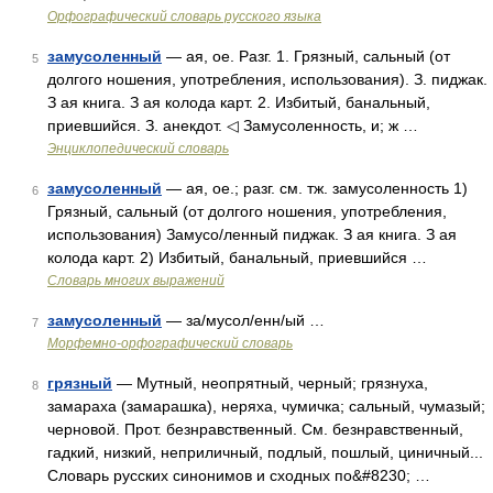
Орфографический словарь русского языка
замусоленный
— ая, ое. Разг. 1. Грязный, сальный (от
5
долгого ношения, употребления, использования). З. пиджак.
З ая книга. З ая колода карт. 2. Избитый, банальный,
приевшийся. З. анекдот. ◁ Замусоленность, и; ж …
Энциклопедический словарь
замусоленный
— ая, ое.; разг. см. тж. замусоленность 1)
6
Грязный, сальный (от долгого ношения, употребления,
использования) Замусо/ленный пиджак. З ая книга. З ая
колода карт. 2) Избитый, банальный, приевшийся …
Словарь многих выражений
замусоленный
— за/мусол/енн/ый …
7
Морфемно-орфографический словарь
грязный
— Мутный, неопрятный, черный; грязнуха,
8
замараха (замарашка), неряха, чумичка; сальный, чумазый;
черновой. Прот. безнравственный. См. безнравственный,
гадкий, низкий, неприличный, подлый, пошлый, циничный...
Словарь русских синонимов и сходных по&#8230; …