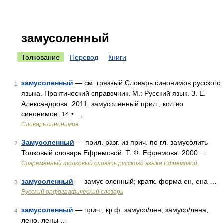
замусоленный
Толкование
Перевод
Книги
замусоленный
— см. грязный Словарь синонимов русского
1
языка. Практический справочник. М.: Русский язык. З. Е.
Александрова. 2011. замусоленный прил., кол во
синонимов: 14 • …
Словарь синонимов
Замусоленный
— прил. разг. из прич. по гл. замусолить
2
Толковый словарь Ефремовой. Т. Ф. Ефремова. 2000 …
Современный толковый словарь русского языка Ефремовой
замусоленный
— замус оленный; кратк. форма ен, ена …
3
Русский орфографический словарь
замусоленный
— прич.; кр.ф. замусо/лен, замусо/лена,
4
лено, лены …